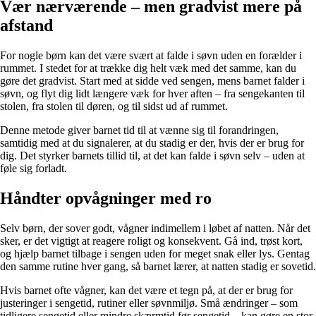
Vær nærværende – men gradvist mere på
afstand
For nogle børn kan det være svært at falde i søvn uden en forælder i
rummet. I stedet for at trække dig helt væk med det samme, kan du
gøre det gradvist. Start med at sidde ved sengen, mens barnet falder i
søvn, og flyt dig lidt længere væk for hver aften – fra sengekanten til
stolen, fra stolen til døren, og til sidst ud af rummet.
Denne metode giver barnet tid til at vænne sig til forandringen,
samtidig med at du signalerer, at du stadig er der, hvis der er brug for
dig. Det styrker barnets tillid til, at det kan falde i søvn selv – uden at
føle sig forladt.
Håndter opvågninger med ro
Selv børn, der sover godt, vågner indimellem i løbet af natten. Når det
sker, er det vigtigt at reagere roligt og konsekvent. Gå ind, trøst kort,
og hjælp barnet tilbage i sengen uden for meget snak eller lys. Gentag
den samme rutine hver gang, så barnet lærer, at natten stadig er sovetid.
Hvis barnet ofte vågner, kan det være et tegn på, at der er brug for
justeringer i sengetid, rutiner eller søvnmiljø. Små ændringer – som
tidligere sengetid eller mindre skærmtid før sengetid – kan gøre en stor