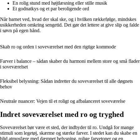
En rolig stund med højtlæsning eller stille musik
Et godnatkys og et par beroligende ord
Når barnet ved, hvad der skal ske, og i hvilken rækkefølge, mindskes
usikkerheden omkring sengetid. Det gør det lettere at give slip og falde
i søvn på egen hånd.
Skab ro og orden i soveværelset med den rigtige kommode
Farver i balance – sådan skaber du harmoni mellem store og små flader
i soveværelset
Fleksibel belysning: Sådan indretter du soveværelset til alle døgnets
behov
Neutrale nuancer: Vejen til et roligt og afbalanceret soveværelse
Indret soveværelset med ro og tryghed
Soveværelset bør være et sted, der indbyder til ro. Undgå for mange
stimuli som legetøj, skærme og stærke farver. I stedet kan du skabe en
blid atmosfære med dæmpet belysning, rolige farvetoner og en