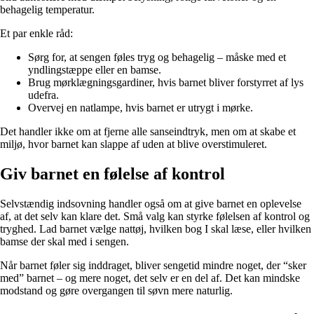
behagelig temperatur.
Et par enkle råd:
Sørg for, at sengen føles tryg og behagelig – måske med et
yndlingstæppe eller en bamse.
Brug mørklægningsgardiner, hvis barnet bliver forstyrret af lys
udefra.
Overvej en natlampe, hvis barnet er utrygt i mørke.
Det handler ikke om at fjerne alle sanseindtryk, men om at skabe et
miljø, hvor barnet kan slappe af uden at blive overstimuleret.
Giv barnet en følelse af kontrol
Selvstændig indsovning handler også om at give barnet en oplevelse
af, at det selv kan klare det. Små valg kan styrke følelsen af kontrol og
tryghed. Lad barnet vælge nattøj, hvilken bog I skal læse, eller hvilken
bamse der skal med i sengen.
Når barnet føler sig inddraget, bliver sengetid mindre noget, der “sker
med” barnet – og mere noget, det selv er en del af. Det kan mindske
modstand og gøre overgangen til søvn mere naturlig.