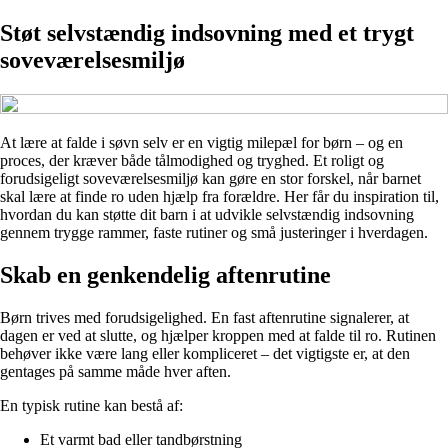
Støt selvstændig indsovning med et trygt
soveværelsesmiljø
At lære at falde i søvn selv er en vigtig milepæl for børn – og en
proces, der kræver både tålmodighed og tryghed. Et roligt og
forudsigeligt soveværelsesmiljø kan gøre en stor forskel, når barnet
skal lære at finde ro uden hjælp fra forældre. Her får du inspiration til,
hvordan du kan støtte dit barn i at udvikle selvstændig indsovning
gennem trygge rammer, faste rutiner og små justeringer i hverdagen.
Skab en genkendelig aftenrutine
Børn trives med forudsigelighed. En fast aftenrutine signalerer, at
dagen er ved at slutte, og hjælper kroppen med at falde til ro. Rutinen
behøver ikke være lang eller kompliceret – det vigtigste er, at den
gentages på samme måde hver aften.
En typisk rutine kan bestå af:
Et varmt bad eller tandbørstning