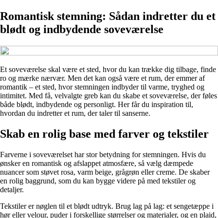
Romantisk stemning: Sådan indretter du et
blødt og indbydende soveværelse
Et soveværelse skal være et sted, hvor du kan trække dig tilbage, finde
ro og mærke nærvær. Men det kan også være et rum, der emmer af
romantik – et sted, hvor stemningen indbyder til varme, tryghed og
intimitet. Med få, velvalgte greb kan du skabe et soveværelse, der føles
både blødt, indbydende og personligt. Her får du inspiration til,
hvordan du indretter et rum, der taler til sanserne.
Skab en rolig base med farver og tekstiler
Farverne i soveværelset har stor betydning for stemningen. Hvis du
ønsker en romantisk og afslappet atmosfære, så vælg dæmpede
nuancer som støvet rosa, varm beige, grågrøn eller creme. De skaber
en rolig baggrund, som du kan bygge videre på med tekstiler og
detaljer.
Tekstiler er nøglen til et blødt udtryk. Brug lag på lag: et sengetæppe i
hør eller velour, puder i forskellige størrelser og materialer, og en plaid,