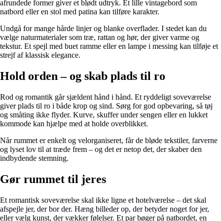
afrundede former giver et blødt udtryk. Et lille vintagebord som
natbord eller en stol med patina kan tilføre karakter.
Undgå for mange hårde linjer og blanke overflader. I stedet kan du
vælge naturmaterialer som træ, rattan og hør, der giver varme og
tekstur. Et spejl med buet ramme eller en lampe i messing kan tilføje et
strejf af klassisk elegance.
Hold orden – og skab plads til ro
Rod og romantik går sjældent hånd i hånd. Et ryddeligt soveværelse
giver plads til ro i både krop og sind. Sørg for god opbevaring, så tøj
og småting ikke flyder. Kurve, skuffer under sengen eller en lukket
kommode kan hjælpe med at holde overblikket.
Når rummet er enkelt og velorganiseret, får de bløde tekstiler, farverne
og lyset lov til at træde frem – og det er netop det, der skaber den
indbydende stemning.
Gør rummet til jeres
Et romantisk soveværelse skal ikke ligne et hotelværelse – det skal
afspejle jer, der bor der. Hæng billeder op, der betyder noget for jer,
eller vælg kunst, der vækker følelser. Et par bøger på natbordet, en