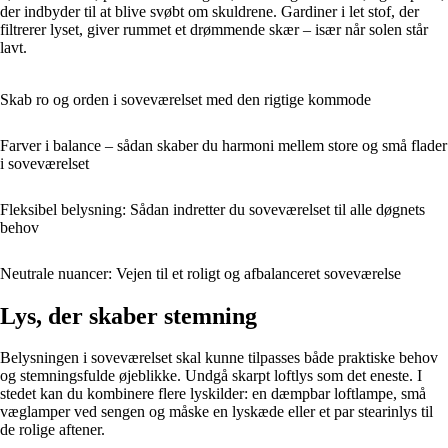
der indbyder til at blive svøbt om skuldrene. Gardiner i let stof, der
filtrerer lyset, giver rummet et drømmende skær – især når solen står
lavt.
Skab ro og orden i soveværelset med den rigtige kommode
Farver i balance – sådan skaber du harmoni mellem store og små flader
i soveværelset
Fleksibel belysning: Sådan indretter du soveværelset til alle døgnets
behov
Neutrale nuancer: Vejen til et roligt og afbalanceret soveværelse
Lys, der skaber stemning
Belysningen i soveværelset skal kunne tilpasses både praktiske behov
og stemningsfulde øjeblikke. Undgå skarpt loftlys som det eneste. I
stedet kan du kombinere flere lyskilder: en dæmpbar loftlampe, små
væglamper ved sengen og måske en lyskæde eller et par stearinlys til
de rolige aftener.