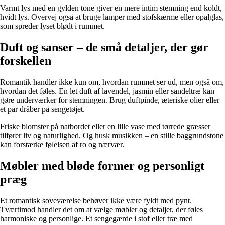
Varmt lys med en gylden tone giver en mere intim stemning end koldt,
hvidt lys. Overvej også at bruge lamper med stofskærme eller opalglas,
som spreder lyset blødt i rummet.
Duft og sanser – de små detaljer, der gør
forskellen
Romantik handler ikke kun om, hvordan rummet ser ud, men også om,
hvordan det føles. En let duft af lavendel, jasmin eller sandeltræ kan
gøre underværker for stemningen. Brug duftpinde, æteriske olier eller
et par dråber på sengetøjet.
Friske blomster på natbordet eller en lille vase med tørrede græsser
tilfører liv og naturlighed. Og husk musikken – en stille baggrundstone
kan forstærke følelsen af ro og nærvær.
Møbler med bløde former og personligt
præg
Et romantisk soveværelse behøver ikke være fyldt med pynt.
Tværtimod handler det om at vælge møbler og detaljer, der føles
harmoniske og personlige. Et sengegærde i stof eller træ med